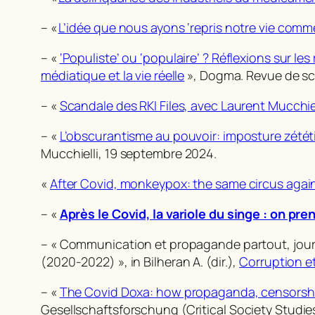
– «
L’idée que nous ayons ‘repris notre vie comme s
– «
‘Populiste’ ou ‘populaire’ ? Réflexions sur l
médiatique et la vie réelle
»,
Dogma. Revue de sc
– «
Scandale des RKI Files, avec Laurent Mucchiel
– «
L’obscurantisme au pouvoir: imposture zétét
Mucchielli
, 19 septembre 2024.
«
After Covid, monkeypox: the same circus agai
– «
Après le Covid, la variole du singe : on 
– « Communication et propagande partout, journal
(2020-2022) »,
in
Bilheran A. (dir.),
Corruption et
– «
The Covid Doxa: how propaganda, censorship 
Gesellschaftsforschung
(Critical Society Studie