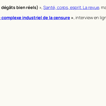
dégâts bien réels)
»,
Santé, corps, esprit. La revue
, m
le complexe industriel de la censure
»
, interview en li