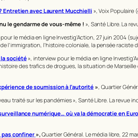
 ? Entretien avec Laurent Mucchielli
»,
Voix Populaire
(
nu le gendarme de vous-même !
»,
Santé Libre. La re
 pour le média en ligne
Investig’Action
, 27 juin 2004 (su
 de l’immigration, l’histoire coloniale, la pensée raciste 
la société
», interview pour le média en ligne
Investig’A
histoire des trafics de drogues, la situation de Marseille
périence de soumission à l’autorité
»
,
Quartier Généra
veau traité sur les pandémies »,
Santé Libre. La revue 
 surveillance numérique… où va la démocratie en Eur
it pas confiner
»,
Quartier Général. Le média libre
, 22 ma