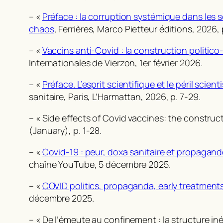
– «
Préface : la corruption systémique dans les s
chaos
, Ferrières, Marco Pietteur éditions, 2026, 
– «
Vaccins anti-Covid : la construction politic
Internationales de Vierzon, 1er février 2026.
– «
Préface. L’esprit scientifique et le péril scient
sanitaire
, Paris, L’Harmattan, 2026, p. 7-29.
– « Side effects of Covid vaccines: the construc
(January), p. 1-28.
– «
Covid-19 : peur, doxa sanitaire et propagand
chaîne YouTube, 5 décembre 2025.
– «
COVID politics, propaganda, early treatment
décembre 2025.
– « De l’émeute au confinement : la structure iné