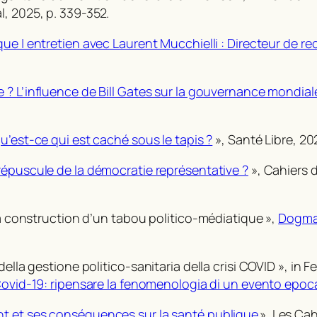
l, 2025, p. 339-352.
que | entretien avec Laurent Mucchielli : Directeur de 
 ? L’influence de Bill Gates sur la gouvernance mondial
u’est-ce qui est caché sous le tapis ?
»,
Santé Libre
, 20
répuscule de la démocratie représentative ?
»,
Cahiers d
 la construction d’un tabou politico-médiatique »,
Dogma.
ella gestione politico-sanitaria della crisi COVID »,
in
Fe
Covid-19: ripensare la fenomenologia di un evento epoc
t et ses conséquences sur la santé publique
»,
Les Cah