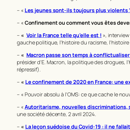
– «
Les jeunes sont-ils toujours plus violents
– «
Confinement ou comment vous êtes deve
–
«
Voir la France telle qu’elle est !
», interview
gauche politique, l’histoire du racisme, l’histoire
–
«
Macron passe son temps à conflictualiser 
présider d’E. Macron, la politique des drogues, l’
répressif).
–
«
Le confinement de 2020 en France: une ex
– « Pouvoir absolu à l’OMS: ce que cache le nou
– «
Autoritarisme, nouvelles discriminations,
une société décente
, 2 avril 2024.
–
«
La leçon suédoise du Covid-19 : il ne falla