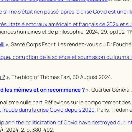
’il ne s’était rien passé’ après la crise Covid est une il
es résultats électoraux américain et français de 2024 et 
iences humaines et de philosophie
, 2024, 29, pp.102-11
li
»,
Santé Corps Esprit. Les rendez-vous du Dr Fouché
ique, corruption de la science et soumission du journal
n ?
»,
The blog of Thomas Fazi
, 30 August 2024.
prend les mêmes et on recommence ?
»,
Quartier Général.
isme nulle part. Réflexions sur le comportement des jou
 fraude dans la crise Covid depuis 2020
, Paris, Trédani
and the politicization of Covid have destroyed our int
s), 2024, 2, p. 380-402.