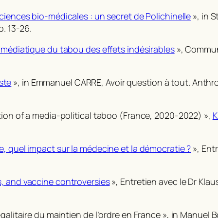
ciences bio-médicales : un secret de Polichinelle
»,
in
S
p. 13-26.
o-médiatique du tabou des effets indésirables
», Commun
iste
»,
in
Emmanuel CARRE,
Avoir question à tout. Anth
tion of a media-political taboo (France, 2020-2022) »,
K
e, quel impact sur la médecine et la démocratie ?
», Ent
s, and vaccine controversies
», Entretien avec le Dr Kla
galitaire du maintien de l’ordre en France »,
in
Manuel Bo