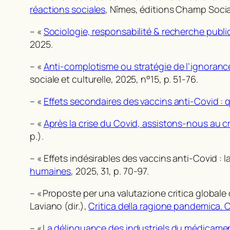
réactions sociales
, Nîmes, éditions Champ Socia
– «
Sociologie, responsabilité & recherche publi
2025.
– «
Anti-complotisme ou stratégie de l’ignorance
sociale et culturelle
, 2025, n°15, p. 51-76.
– «
Effets secondaires des vaccins anti-Covid : q
– «
Après la crise du Covid, assistons-nous au c
p.).
– « Effets indésirables des vaccins anti-Covid :
humaines
, 2025, 31, p. 70-97.
– « Proposte per una valutazione critica globale d
Laviano (dir.),
Critica della ragione pandemica. 
– «
La délinquance des industriels du médicamen