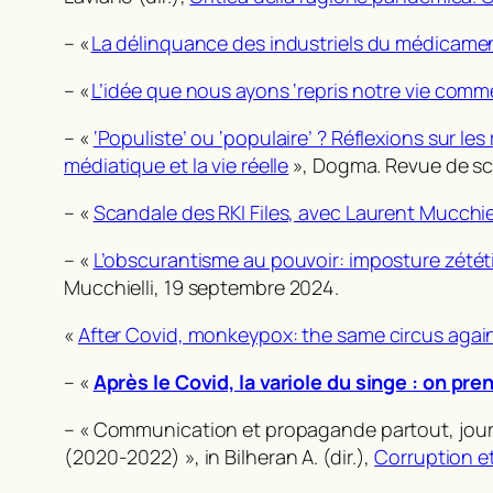
– «
La délinquance des industriels du médicamen
– «
L’idée que nous ayons ‘repris notre vie comme s
– «
‘Populiste’ ou ‘populaire’ ? Réflexions sur l
médiatique et la vie réelle
»,
Dogma. Revue de sc
– «
Scandale des RKI Files, avec Laurent Mucchiel
– «
L’obscurantisme au pouvoir: imposture zétét
Mucchielli
, 19 septembre 2024.
«
After Covid, monkeypox: the same circus agai
– «
Après le Covid, la variole du singe : on 
– « Communication et propagande partout, journal
(2020-2022) »,
in
Bilheran A. (dir.),
Corruption et