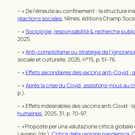
– « De l’émeute au confinement : la structure iné
réactions sociales
, Nîmes, éditions Champ Socia
– «
Sociologie, responsabilité & recherche publi
2025.
– «
Anti-complotisme ou stratégie de l’ignorance
sociale et culturelle
, 2025, n°15, p. 51-76.
– «
Effets secondaires des vaccins anti-Covid : q
– «
Après la crise du Covid, assistons-nous au c
p.).
– « Effets indésirables des vaccins anti-Covid :
humaines
, 2025, 31, p. 70-97.
– « Proposte per una valutazione critica globale d
Laviano (dir.),
Critica della ragione pandemica. 